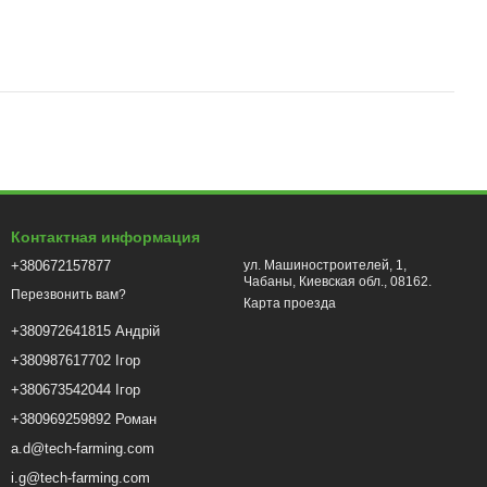
Контактная информация
+380672157877
ул. Машиностроителей, 1,
Чабаны, Киевская обл., 08162.
Перезвонить вам?
Карта проезда
+380972641815 Андрій
+380987617702 Ігор
+380673542044 Ігор
+380969259892 Роман
a.d@tech-farming.com
i.g@tech-farming.com