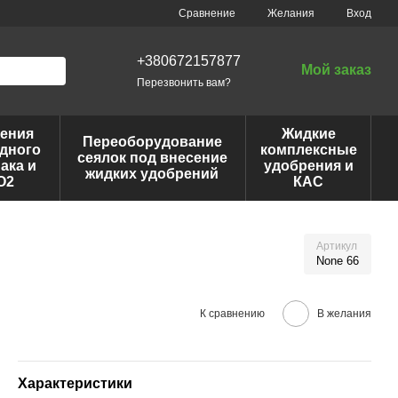
Сравнение
Желания
Вход
+380672157877
Мой заказ
Перезвонить вам?
ения
Жидкие
Переоборудование
дного
комплексные
сеялок под внесение
ака и
удобрения и
жидких удобрений
O2
КАС
Артикул
None 66
К сравнению
В желания
Характеристики