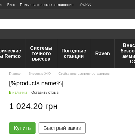
Укр
Рус
ия
Блог
Пользовательское соглашение
Внес
Системы
рические
Погодные
безво
точного
Raven
ы Remco
станции
амми
высева
C
Главная
Внесение ЖКУ
Стойка под пластину ротаметров
[%products.name%]
В наличии
Оставить отзыв
1 024.20 грн
Купить
Быстрый заказ