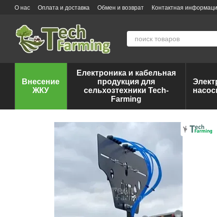
Перейти к основному контенту
О нас
Оплата и доставка
Обмен и возврат
Контактная информац
Електроника и кабельная
Внесение
продукция для
Элект
ЖКУ
сельхозтехники Tech-
насос
Farming