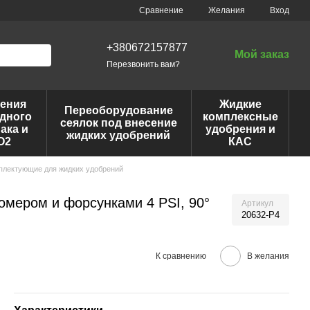
Сравнение
Желания
Вход
+380672157877
Мой заказ
Перезвонить вам?
ения
Жидкие
Переоборудование
дного
комплексные
сеялок под внесение
ака и
удобрения и
жидких удобрений
O2
КАС
мплектующие для жидких удобрений
омером и форсунками 4 PSI, 90°
Артикул
20632-P4
К сравнению
В желания