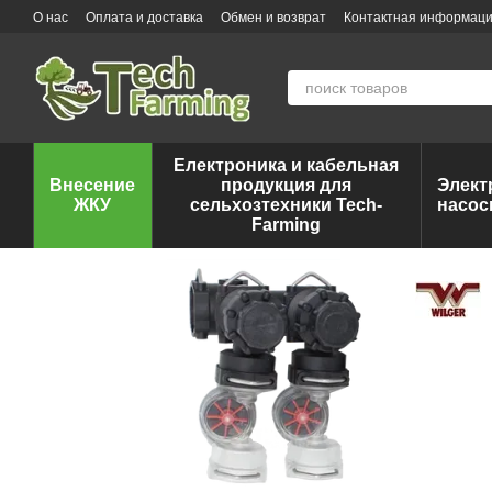
Перейти к основному контенту
О нас
Оплата и доставка
Обмен и возврат
Контактная информац
Електроника и кабельная
Внесение
продукция для
Элект
ЖКУ
сельхозтехники Tech-
насос
Farming