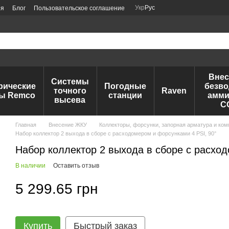
Укр
Рус
ия
Блог
Пользовательское соглашение
Внес
Системы
рические
Погодные
безво
точного
Raven
ы Remco
станции
амми
высева
C
Главная
Внесение ЖКУ
Коллекторы, форсунки, запорная арматура и ко
Набор коллектор 2 выхода в сборе с расходомером и форсунками 4 PSI, 90°
Набор коллектор 2 выхода в сборе с расход
В наличии
Оставить отзыв
5 299.65 грн
Купить
Быстрый заказ