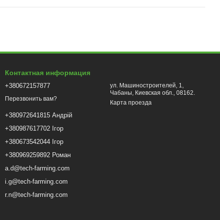
Контактная информация
+380672157877
ул. Машиностроителей, 1,
Чабаны, Киевская обл., 08162.
Перезвонить вам?
Карта проезда
+380972641815 Андрій
+380987617702 Ігор
+380673542044 Ігор
+380969259892 Роман
a.d@tech-farming.com
i.g@tech-farming.com
r.n@tech-farming.com